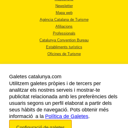
Newsletter
Mapa web
Agència Catalana de Turisme
Afiliacions
Professionals
Catalunya Convention Bureau
Establiments turístics
Oficines de Turisme
Galetes catalunya.com
Utilitzem galetes pròpies i de tercers per
analitzar els nostres serveis i mostrar-te
AVÍS LEGAL
publicitat relacionada amb les preferències dels
POLÍTICA DE PRIVACITAT
usuaris segons un perfil elaborat a partir dels
COOKIES
seus hàbits de navegació. Pots obtenir més
informació a la
Política de Galetes
ACCESSIBILITAT
.
Configuració de galetes