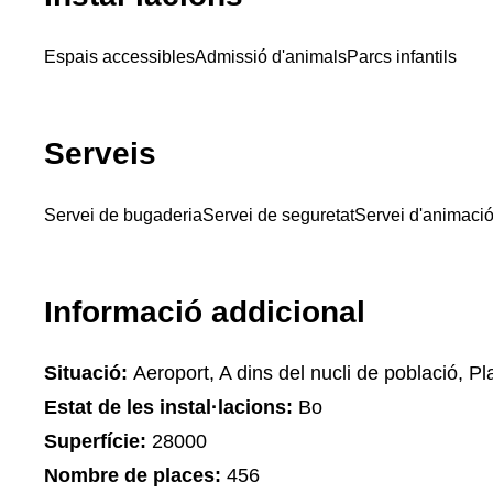
Espais accessibles
Admissió d'animals
Parcs infantils
Serveis
Servei de bugaderia
Servei de seguretat
Servei d'animació 
Informació addicional
Situació:
Aeroport, A dins del nucli de població, Pla
Estat de les instal·lacions:
Bo
Superfície:
28000
Nombre de places:
456