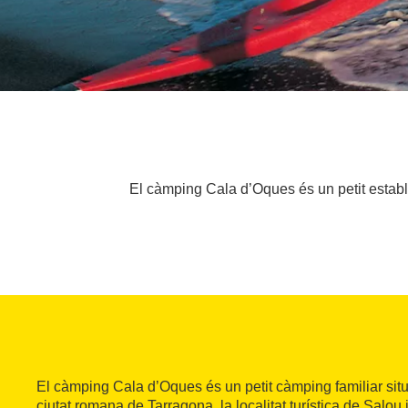
El càmping Cala d’Oques és un petit establi
El càmping Cala d’Oques és un petit càmping familiar situa
ciutat romana de Tarragona, la localitat turística de Salou 