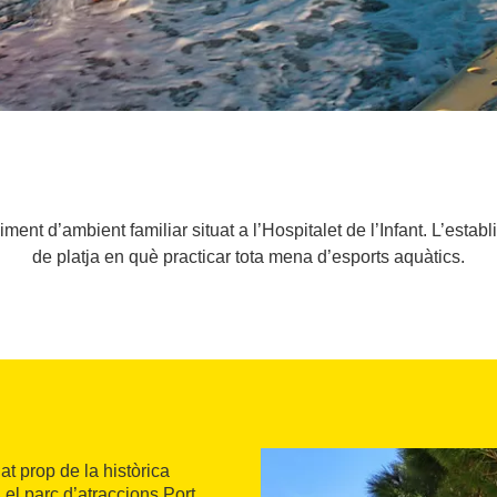
ment d’ambient familiar situat a l’Hospitalet de l’Infant. L’esta
de platja en què practicar tota mena d’esports aquàtics.
t prop de la històrica
i el parc d’atraccions Port