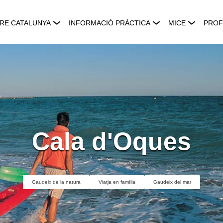
RE CATALUNYA
INFORMACIÓ PRÀCTICA
MICE
PROF
Cala d'Oques
Gaudeix de la natura
Viatja en família
Gaudeix del mar