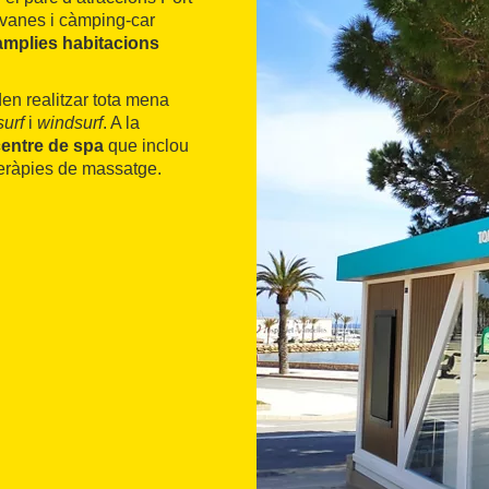
avanes i càmping-car
àmplies habitacions
oden realitzar tota mena
surf
i
windsurf
. A la
entre de spa
que inclou
 teràpies de massatge.