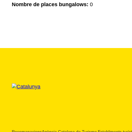
Nombre de places bungalows:
0
Recomanacions
Agència Catalana de Turisme
Establiments turíst