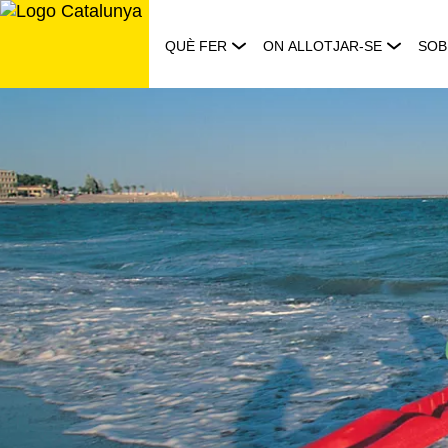
Saltar
al
QUÈ FER
ON ALLOTJAR-SE
SOB
contingut