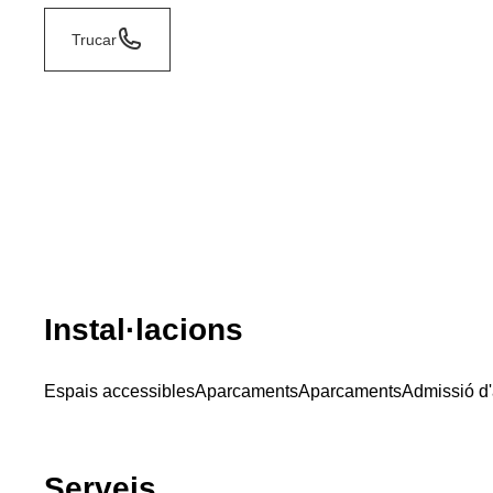
Trucar
Instal·lacions
Espais accessibles
Aparcaments
Aparcaments
Admissió d
Serveis