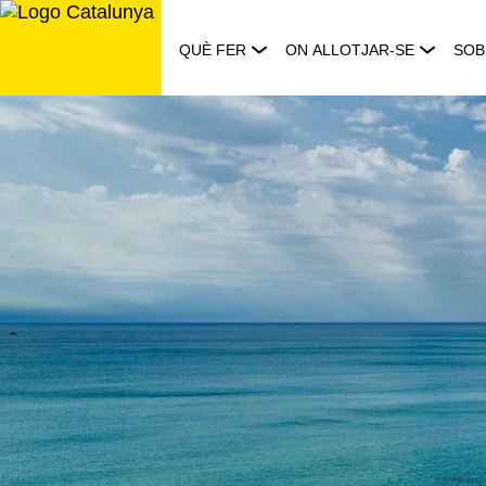
Saltar
al
QUÈ FER
ON ALLOTJAR-SE
SOB
contingut