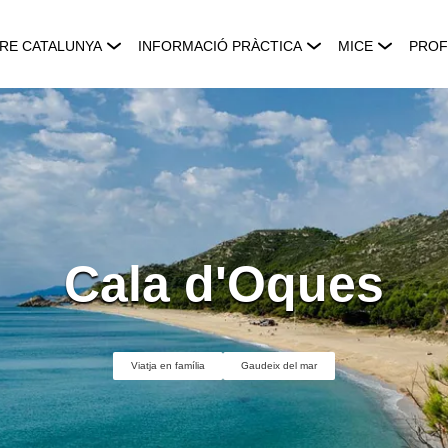
RE CATALUNYA
INFORMACIÓ PRÀCTICA
MICE
PROF
Cala d'Oques
Viatja en família
Gaudeix del mar