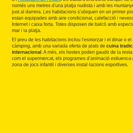
només uns metres d'una platja nudista i amb les muntanye
just al darrera. Les habitacions s'ubiquen en un primer pi
estan equipades amb aire condicionat, calefacció i nevera
Internet i caixa forta. Totes disposen de balcó amb espect
mar i la platja.
El preu de les habitacions inclou l'esmorzar i el dinar o el
càmping, amb una variada oferta de plats de
cuina tradic
internacional
. A més, els hostes poden gaudir de la resta 
com el supermercat, els programes d'animació estiuenca pe
zona de jocs infantil i diverses instal·lacions esportives.