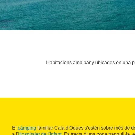
Habitacions amb bany ubicades en una prime
El
càmping
familiar Cala d'Oques s'estén sobre més de do
a l'
Hospitalet de l'Infant
. Es tracta d'una zona tranquil·la, 