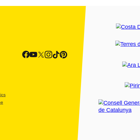
ics
me