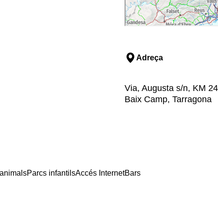
Adreça
Via, Augusta s/n, KM 244,
Baix Camp, Tarragona
'animals
Parcs infantils
Accés Internet
Bars