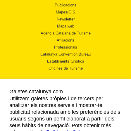
Publicacions
Mapes/GIS
Newsletter
Mapa web
Agència Catalana de Turisme
Afiliacions
Professionals
Catalunya Convention Bureau
Establiments turístics
Oficines de Turisme
Galetes catalunya.com
Utilitzem galetes pròpies i de tercers per
analitzar els nostres serveis i mostrar-te
AVÍS LEGAL
publicitat relacionada amb les preferències dels
POLÍTICA DE PRIVACITAT
usuaris segons un perfil elaborat a partir dels
COOKIES
seus hàbits de navegació. Pots obtenir més