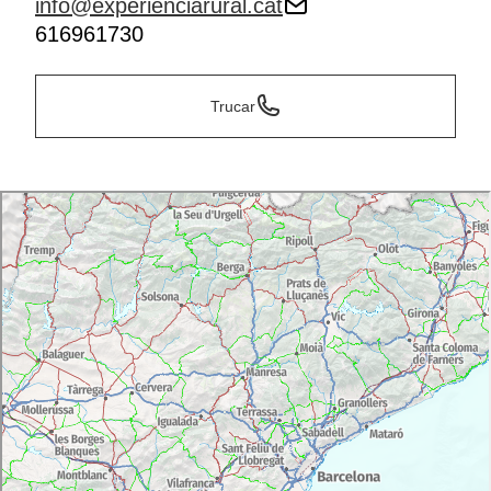
info@experienciarural.cat
616961730
Trucar