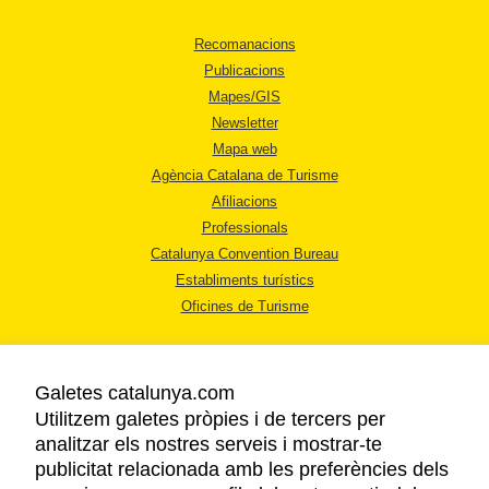
Recomanacions
Publicacions
Mapes/GIS
Newsletter
Mapa web
Agència Catalana de Turisme
Afiliacions
Professionals
Catalunya Convention Bureau
Establiments turístics
Oficines de Turisme
Galetes catalunya.com
Utilitzem galetes pròpies i de tercers per
analitzar els nostres serveis i mostrar-te
AVÍS LEGAL
publicitat relacionada amb les preferències dels
POLÍTICA DE PRIVACITAT