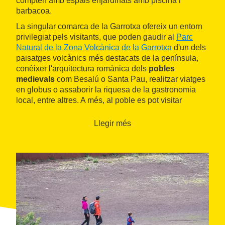
compten amb espais enjardinats amb piscina i
barbacoa.
La singular comarca de la Garrotxa ofereix un entorn
privilegiat pels visitants, que poden gaudir al
Parc
Natural de la Zona Volcànica de la Garrotxa
d'un dels
paisatges volcànics més destacats de la península,
conèixer l'arquitectura romànica dels
pobles
medievals
com Besalú o Santa Pau, realitzar viatges
en globus o assaborir la riquesa de la gastronomia
local, entre altres. A més, al poble es pot visitar
l'església romànica de Begudà i el pont medieval. Així
mateix, a tan sols cinc quilòmetres es pot visitar en
Llegir més
cingle de Castellfollit de la Roca i una mica més enllà,
la Fageda d'en Jordà.