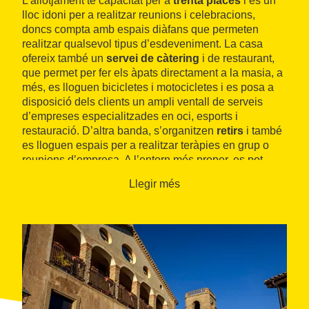
L’allotjament té capacitat per a
trenta places
i és un
lloc idoni per a realitzar reunions i celebracions,
doncs compta amb espais diàfans que permeten
realitzar qualsevol tipus d’esdeveniment. La casa
ofereix també un
servei de càtering
i de restaurant,
que permet per fer els àpats directament a la masia, a
més, es lloguen bicicletes i motocicletes i es posa a
disposició dels clients un ampli ventall de serveis
d’empreses especialitzades en oci, esports i
restauració. D’altra banda, s’organitzen
retirs
i també
es lloguen espais per a realitzar teràpies en grup o
reunions d’empresa. A l’entorn més proper, es pot
visitar el castell de Balsareny, la muntanya de
Llegir més
Montserrat
o les minies de sal, així com gaudir de
l’enoturisme i al gastronomia local.