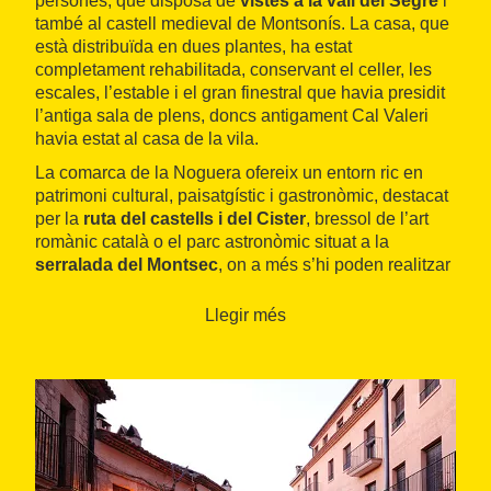
persones, que disposa de
vistes a la vall del Segre
i
també al castell medieval de Montsonís. La casa, que
està distribuïda en dues plantes, ha estat
completament rehabilitada, conservant el celler, les
escales, l’estable i el gran finestral que havia presidit
l’antiga sala de plens, doncs antigament Cal Valeri
havia estat al casa de la vila.
La comarca de la Noguera ofereix un entorn ric en
patrimoni cultural, paisatgístic i gastronòmic, destacat
per la
ruta del castells i del Cister
, bressol de l’art
romànic català o el parc astronòmic situat a la
serralada del Montsec
, on a més s’hi poden realitzar
diverses activitats d’aventura com l’espeleologia o
l’escalada.
Llegir més