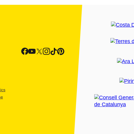
ics
me