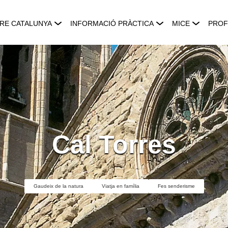
RE CATALUNYA
INFORMACIÓ PRÀCTICA
MICE
PROF
Cal Torres
Gaudeix de la natura
Viatja en família
Fes senderisme