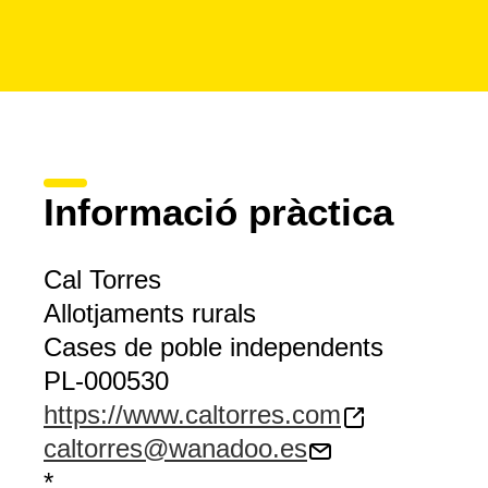
Informació pràctica
Cal Torres
Allotjaments rurals
Cases de poble independents
PL-000530
https://www.caltorres.com
caltorres@wanadoo.es
*