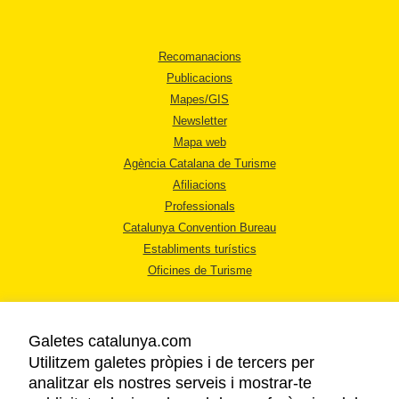
Recomanacions
Publicacions
Mapes/GIS
Newsletter
Mapa web
Agència Catalana de Turisme
Afiliacions
Professionals
Catalunya Convention Bureau
Establiments turístics
Oficines de Turisme
Galetes catalunya.com
Utilitzem galetes pròpies i de tercers per
analitzar els nostres serveis i mostrar-te
AVÍS LEGAL