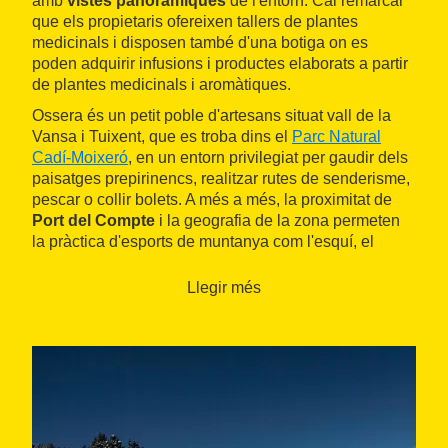
amb
vistes panoràmiques
de l'entorn. Cal remarcar
que els propietaris ofereixen tallers de plantes
medicinals i disposen també d'una botiga on es
poden adquirir infusions i productes elaborats a partir
de plantes medicinals i aromàtiques.
Ossera és un petit poble d'artesans situat vall de la
Vansa i Tuixent, que es troba dins el
Parc Natural
Cadí-Moixeró
, en un entorn privilegiat per gaudir dels
paisatges prepirinencs, realitzar rutes de senderisme,
pescar o collir bolets. A més a més, la proximitat de
Port del Compte
i la geografia de la zona permeten
la pràctica d'esports de muntanya com l'esquí, el
senderisme, el piragüisme, el parapent o la bicicleta
de muntanya.i
Llegir més