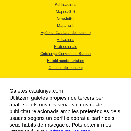
Publicacions
Mapes/GIS
Newsletter
Mapa web
Agència Catalana de Turisme
Afiliacions
Professionals
Catalunya Convention Bureau
Establiments turístics
Oficines de Turisme
Galetes catalunya.com
Utilitzem galetes pròpies i de tercers per
analitzar els nostres serveis i mostrar-te
AVÍS LEGAL
publicitat relacionada amb les preferències dels
POLÍTICA DE PRIVACITAT
usuaris segons un perfil elaborat a partir dels
COOKIES
seus hàbits de navegació. Pots obtenir més
ACCESSIBILITAT