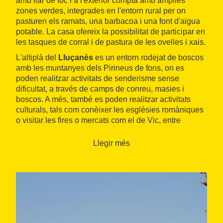
amb llar de foc i a l'exterior compta amb àmplies
zones verdes, integrades en l'entorn rural per on
pasturen els ramats, una barbacoa i una font d'aigua
potable. La casa ofereix la possibilitat de participar en
les tasques de corral i de pastura de les ovelles i xais.
L'altiplà del
Lluçanès
es un entorn rodejat de boscos
amb les muntanyes dels Pirineus de fons, on es
poden realitzar activitats de senderisme sense
dificultat, a través de camps de conreu, masies i
boscos. A més, també es poden realitzar activitats
culturals, tals com conèixer les esglésies romàniques
o visitar les fires o mercats com el de Vic, entre
d'altres.
Llegir més