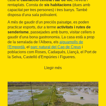
rentaplats. Consta de
sis habitacions
(dues amb
capacitat per tres persones) i tres banys. També
disposa d'una sala polivalent.
A més de gaudir d'un preciós paisatge, es poden
practicar esports, dur a terme
activitats i rutes de
senderisme
, passejades amb burro, visitar cellers o
gaudir d'una bona gastronomia. La casa està a prop
de la serralada de l'Albera, els
aiguamolls de
l'Empordà
, el
parc natural del Cap de Creus
i
poblacions com Roses, Cadaqués, Llançà, el Port de
la Selva, Castelló d'Empúries i Figueres.
Llegir més