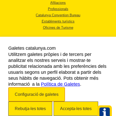
Afiliacions
Professionals
Catalunya Convention Bureau
Establiments turístics
Oficines de Turisme
Galetes catalunya.com
Utilitzem galetes pròpies i de tercers per
analitzar els nostres serveis i mostrar-te
AVÍS LEGAL
publicitat relacionada amb les preferències dels
POLÍTICA DE PRIVACITAT
usuaris segons un perfil elaborat a partir dels
COOKIES
seus hàbits de navegació. Pots obtenir més
informació a la
Política de Galetes
ACCESSIBILITAT
.
Configuració de galetes
Copyright © 2026. Agència Catalana de Turisme. Tots els drets reservats.
Rebutja-les totes
Accepta-les totes