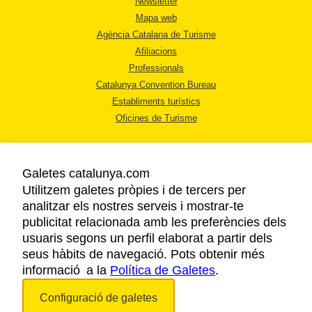
Newsletter
Mapa web
Agència Catalana de Turisme
Afiliacions
Professionals
Catalunya Convention Bureau
Establiments turístics
Oficines de Turisme
Galetes catalunya.com
Utilitzem galetes pròpies i de tercers per
analitzar els nostres serveis i mostrar-te
AVÍS LEGAL
publicitat relacionada amb les preferències dels
POLÍTICA DE PRIVACITAT
usuaris segons un perfil elaborat a partir dels
COOKIES
seus hàbits de navegació. Pots obtenir més
informació a la
Política de Galetes
ACCESSIBILITAT
.
Configuració de galetes