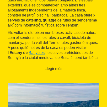
dues habitacions i dos banys complets. Els espais
exteriors, que es comparteixen amb altres tres
allotjaments independents de la mateixa finca,
consten de jardí, piscina i barbacoa. La casa ofereix
serveis de
càtering
,
guiatge
de rutes de senderisme
així com informació turística sobre l'entorn.
Els voltants ofereixen nombroses activitats de natura
com el senderisme, les rutes a cavall, bicicleta de
muntanya per la vall del Terri o rutes gastronòmiques.
A pocs quilòmetres de la casa es poden visitar
l'Estany de
Banyoles
, les coves prehistòriques de
Serinyà o la ciutat medieval de Besalú, però també la
proximitat amb la
Costa Brava
o amb el
Parc Natural
de la Zona Volcànica de la Garrotxa
ofereixen al
Llegir més
visitant variades possibilitats durant l'estada.