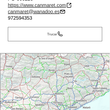
https://www.canmaret.com
canmaret@wanadoo.es
972594353
Trucar