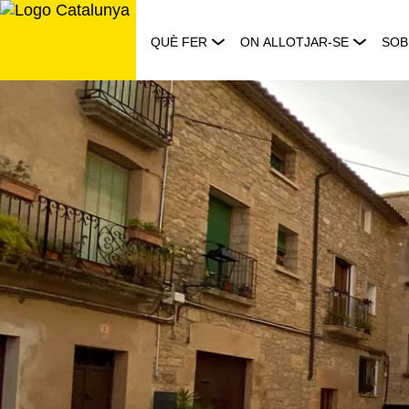
Saltar
al
QUÈ FER
ON ALLOTJAR-SE
SOB
contingut