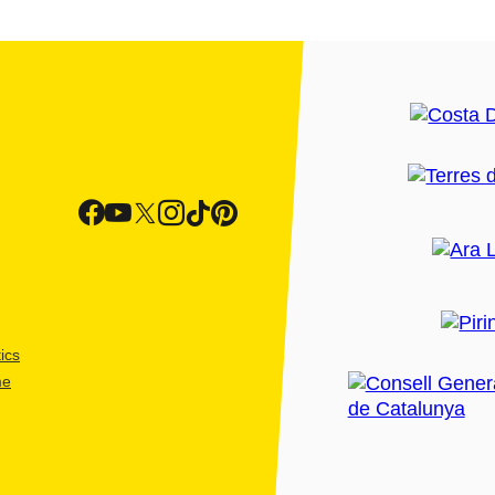
ics
me