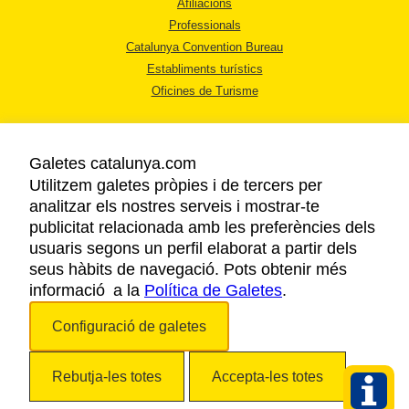
Afiliacions
Professionals
Catalunya Convention Bureau
Establiments turístics
Oficines de Turisme
Galetes catalunya.com
Utilitzem galetes pròpies i de tercers per
analitzar els nostres serveis i mostrar-te
AVÍS LEGAL
publicitat relacionada amb les preferències dels
POLÍTICA DE PRIVACITAT
usuaris segons un perfil elaborat a partir dels
COOKIES
seus hàbits de navegació. Pots obtenir més
informació a la
Política de Galetes
ACCESSIBILITAT
.
Configuració de galetes
Copyright © 2026. Agència Catalana de Turisme. Tots els drets reservats.
Rebutja-les totes
Accepta-les totes