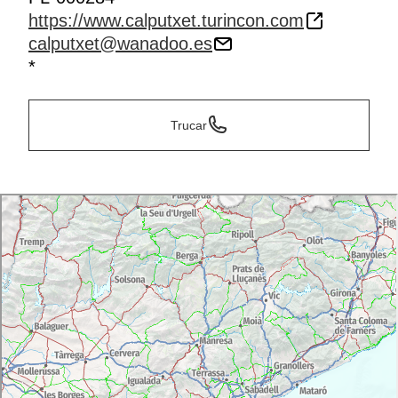
https://www.calputxet.turincon.com
calputxet@wanadoo.es
*
Trucar