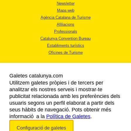
Newsletter
Mapa web
Agència Catalana de Turisme
Afiliacions
Professionals
Catalunya Convention Bureau
Establiments turístics
Oficines de Turisme
Galetes catalunya.com
Utilitzem galetes pròpies i de tercers per
analitzar els nostres serveis i mostrar-te
AVÍS LEGAL
publicitat relacionada amb les preferències dels
POLÍTICA DE PRIVACITAT
usuaris segons un perfil elaborat a partir dels
COOKIES
seus hàbits de navegació. Pots obtenir més
informació a la
Política de Galetes
ACCESSIBILITAT
.
Configuració de galetes