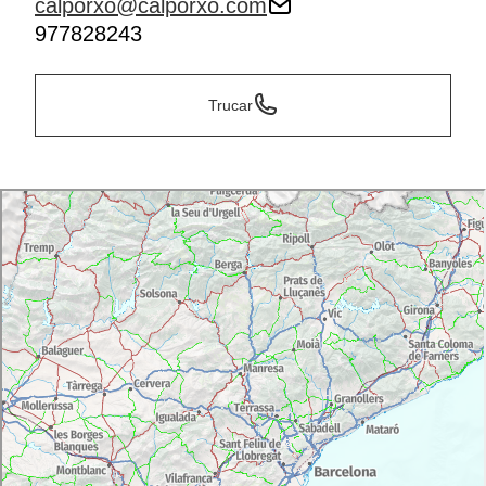
calporxo@calporxo.com
977828243
Trucar