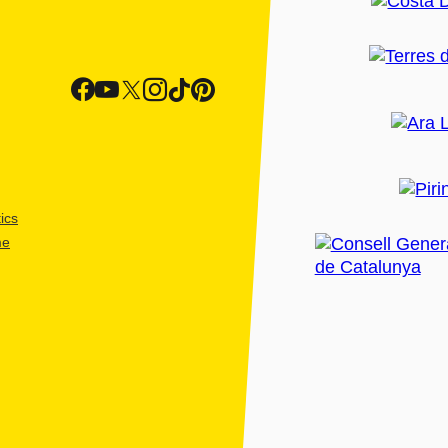
ics
me