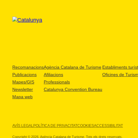
Recomanacions
Agència Catalana de Turisme
Establiments turíst
Publicacions
Afiliacions
Oficines de Turis
Mapes/GIS
Professionals
Newsletter
Catalunya Convention Bureau
Mapa web
AVÍS LEGAL
POLÍTICA DE PRIVACITAT
COOKIES
ACCESSIBILITAT
Copyright © 2026. Agència Catalana de Turisme. Tots els drets reservats.