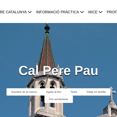
RE CATALUNYA
INFORMACIÓ PRÀCTICA
MICE
PROF
Cal Pere Pau
Gaudeix de la natura
Agafa la bici
Tasta
Viatja en família
Fes senderisme