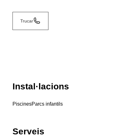
Trucar
Instal·lacions
Piscines
Parcs infantils
Serveis