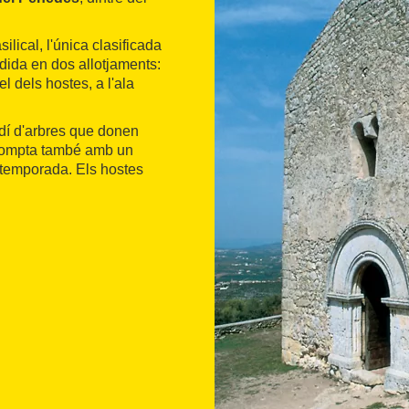
ilical, l'única clasificada
idida en dos allotjaments:
el dels hostes, a l'ala
rdí d'arbres que donen
 compta també amb un
e temporada. Els hostes