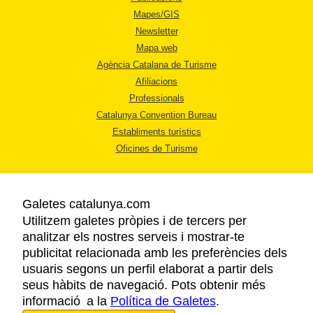
Mapes/GIS
Newsletter
Mapa web
Agència Catalana de Turisme
Afiliacions
Professionals
Catalunya Convention Bureau
Establiments turístics
Oficines de Turisme
Galetes catalunya.com
Utilitzem galetes pròpies i de tercers per
analitzar els nostres serveis i mostrar-te
AVÍS LEGAL
publicitat relacionada amb les preferències dels
POLÍTICA DE PRIVACITAT
usuaris segons un perfil elaborat a partir dels
COOKIES
seus hàbits de navegació. Pots obtenir més
informació a la
Política de Galetes
ACCESSIBILITAT
.