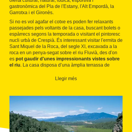
oferta cultural, natural, lúdica, esportiva i
gastronòmica del Pla de l'Estany, l'Alt Empordà, la
Garrotxa i el Gironès.
Si no es vol agafar el cotxe es poden fer relaxants
passejades pels voltants de la casa, buscant bolets o
espàrrecs segons la temporada o visitant el pintoresc
nucli urbà de Crespià. És interessant visitar l'ermita de
Sant Miquel de la Roca, del segle XI, excavada a la
roca en un penya-segat sobre el riu Fluvià, des d'on
es
pot gaudir d'unes impressionants vistes sobre
el riu
. La casa disposa d’una àmplia terrassa de
seixanta metres quadrats exclusiva per els hostes.
Llegir més