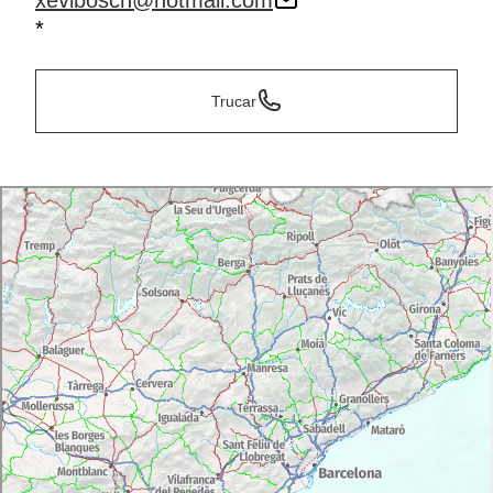
xevibosch@hotmail.com
*
Trucar