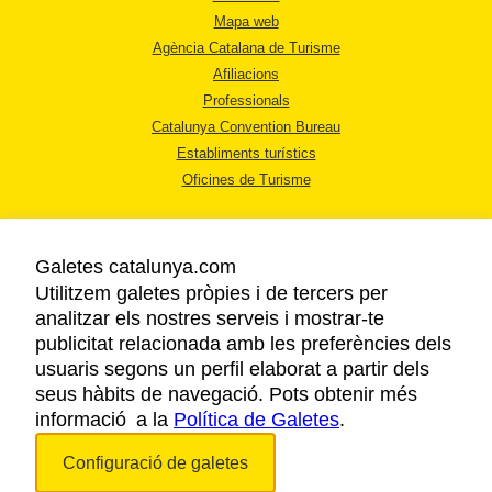
Mapa web
Agència Catalana de Turisme
Afiliacions
Professionals
Catalunya Convention Bureau
Establiments turístics
Oficines de Turisme
Galetes catalunya.com
Utilitzem galetes pròpies i de tercers per
analitzar els nostres serveis i mostrar-te
AVÍS LEGAL
publicitat relacionada amb les preferències dels
POLÍTICA DE PRIVACITAT
usuaris segons un perfil elaborat a partir dels
COOKIES
seus hàbits de navegació. Pots obtenir més
informació a la
Política de Galetes
ACCESSIBILITAT
.
Configuració de galetes
Copyright © 2026. Agència Catalana de Turisme. Tots els drets reservats.