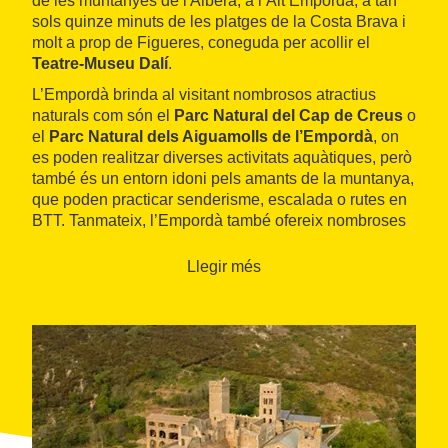
de les muntanyes de l'Albera, a l’Alt Empordà, a tan
sols quinze minuts de les platges de la Costa Brava i
molt a prop de Figueres, coneguda per acollir el
Teatre-Museu Dalí
.
L’Empordà brinda al visitant nombrosos atractius
naturals com són el
Parc Natural del Cap de Creus
o
el
Parc Natural dels Aiguamolls de l’Empordà
, on
es poden realitzar diverses activitats aquàtiques, però
també és un entorn idoni pels amants de la muntanya,
que poden practicar senderisme, escalada o rutes en
BTT. Tanmateix, l’Empordà també ofereix nombroses
opcions d’interès cultural com són la visita al
Monestir de Sant Pere de Rodes
, la ciutadella de
Llegir més
Roses o als assentaments greco-romans d’Empúries.