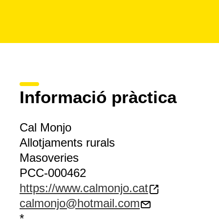
Informació pràctica
Cal Monjo
Allotjaments rurals
Masoveries
PCC-000462
https://www.calmonjo.cat
calmonjo@hotmail.com
*