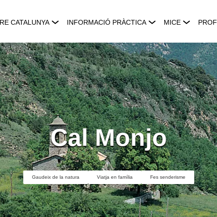
RE CATALUNYA
INFORMACIÓ PRÀCTICA
MICE
PROF
Cal Monjo
Gaudeix de la natura
Viatja en família
Fes senderisme