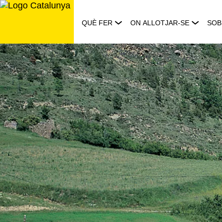
Saltar
al
QUÈ FER
ON ALLOTJAR-SE
SOB
contingut