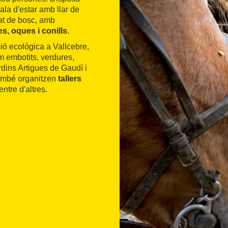
ala d'estar amb llar de
ltat de bosc, amb
s, oques i conills
.
ió ecològica a Vallcebre,
m embotits, verdures,
rdins Artigues de Gaudí i
També organitzen
tallers
entre d'altres.