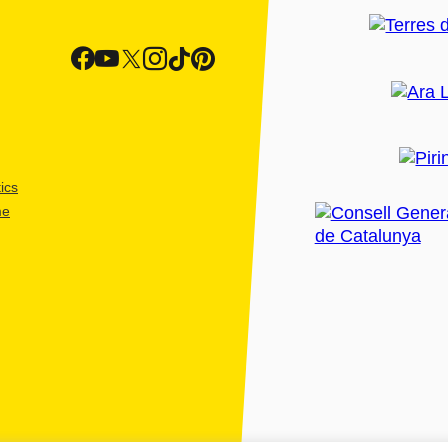
ics
me