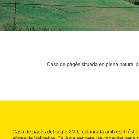
Casa de pagès situada en plena natura, al
Casa de pagès del segle XVII, restaurada amb estil rústic
afores de Vallcebre. Es lloga sencera i té capacitat per 