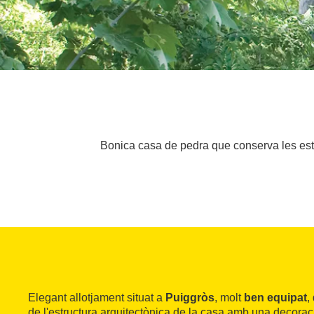
Bonica casa de pedra que conserva les estr
Elegant allotjament situat a
Puiggròs
, molt
ben equipat
,
de l'estructura arquitectònica de la casa amb una decorac