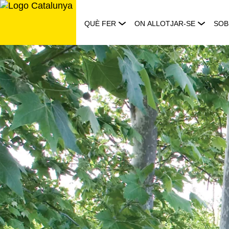
Saltar
al
QUÈ FER
ON ALLOTJAR-SE
SOB
contingut