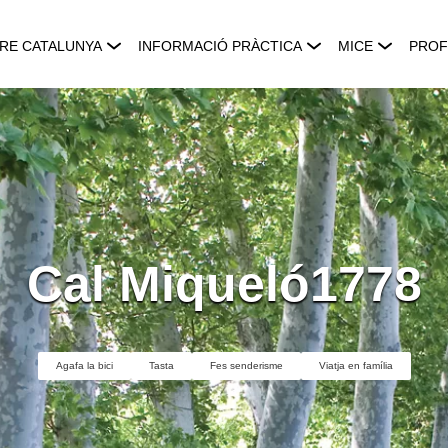
RE CATALUNYA
INFORMACIÓ PRÀCTICA
MICE
PROF
Cal Miqueló1778
Agafa la bici
Tasta
Fes senderisme
Viatja en família