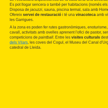
Es pot llogar sencera o també per habitacions (només els
Disposa de
jacuzzi
, sauna, piscina termal, sala amb Hom
Ofereix
servei de restauració
i té una
vinacoteca
amb vin
les Garrigues.
A la zona es poden fer rutes gastronòmiques, enoturisme,
cavall, activitats amb ovelles aprenent l'ofici de pastor, s
competicions de
paintball
. Entre les
visites culturals
des
dels Vilars
, les coves del Cogul, el Museu del Canal d'Urg
catedral de Lleida.