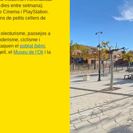
 dies entre setmana).
e Cinema i PlayStation.
s de petits cellers de
 oleoturisme, passejos a
enderisme, ciclisme i
taquen el
poblat ibèric
ell, el
Museu de l'Oli
i la