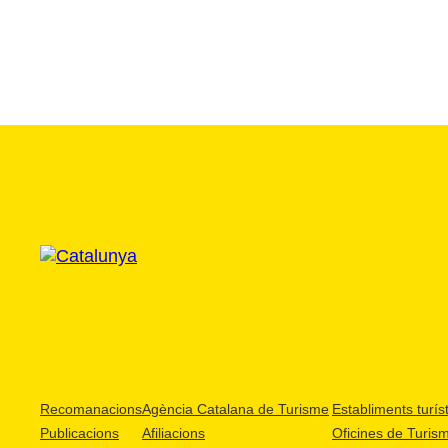
Recomanacions
Agència Catalana de Turisme
Establiments turíst
Publicacions
Afiliacions
Oficines de Turis