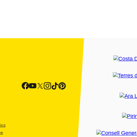
ics
me