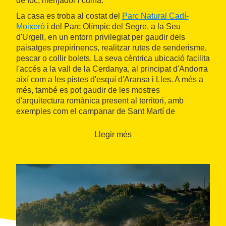
de foc, menjador i cuina.
La casa es troba al costat del
Parc Natural Cadí-
Moixeró
i del Parc Olímpic del Segre, a la Seu
d'Urgell, en un entorn privilegiat per gaudir dels
paisatges prepirinencs, realitzar rutes de senderisme,
pescar o collir bolets. La seva cèntrica ubicació facilita
l'accés a la vall de la Cerdanya, al principat d'Andorra
així com a les pistes d'esquí d'Aransa i Lles. A més a
més, també es pot gaudir de les mostres
d'arquitectura romànica present al territori, amb
exemples com el campanar de Sant Martí de
Bescaran o la catedral de la Seu d'Urgell, així com
seguir les passes dels jaciments megalítics visitant
Llegir més
els dolmens que hi ha a la zona.