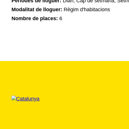
Períodes de lloguer:
Diari, Cap de setmana, Setm
Modalitat de lloguer:
Règim d'habitacions
Nombre de places:
6