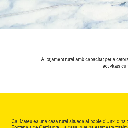
Allotjament rural amb capacitat per a cato
activitats cu
Cal Mateu és una casa rural situada al poble d'Urtx, dins 
Fontanals de Cerdanya. La casa, que ha estat està totalm