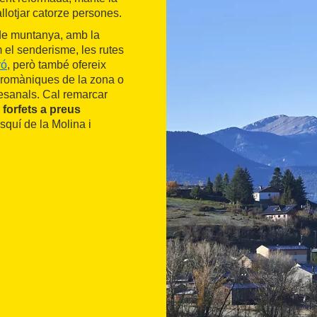
allotjar catorze persones.
 de muntanya, amb la
om el senderisme, les rutes
ró
, però també ofereix
 romàniques de la zona o
esanals. Cal remarcar
e
forfets a preus
esquí de la Molina i