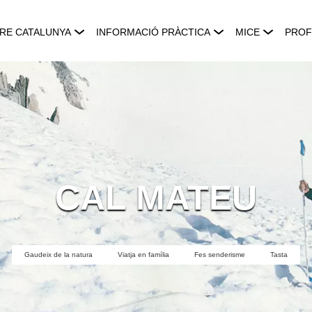
RE CATALUNYA
INFORMACIÓ PRÀCTICA
MICE
PROF
CAL MATEU
Gaudeix de la natura
Viatja en família
Fes senderisme
Tasta