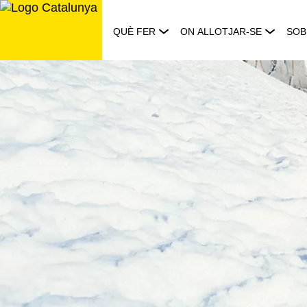
Saltar
al
QUÈ FER
ON ALLOTJAR-SE
SOB
contingut