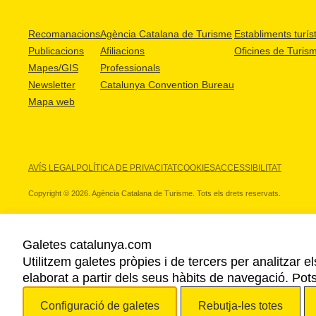
Recomanacions
Agència Catalana de Turisme
Establiments turíst
Publicacions
Afiliacions
Oficines de Turis
Mapes/GIS
Professionals
Newsletter
Catalunya Convention Bureau
Mapa web
AVÍS LEGAL
POLÍTICA DE PRIVACITAT
COOKIES
ACCESSIBILITAT
Copyright © 2026. Agència Catalana de Turisme. Tots els drets reservats.
Galetes catalunya.com
Utilitzem galetes pròpies i de tercers per analitzar e
ELS NOSTRES PARTNERS
elaborat a partir dels seus hàbits de navegació. Pot
Configuració de galetes
Rebutja-les totes