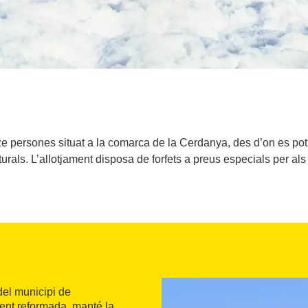
rze persones situat a la comarca de la Cerdanya, des d’on es po
lturals. L’allotjament disposa de forfets a preus especials per als
del municipi de
ent reformada, manté la