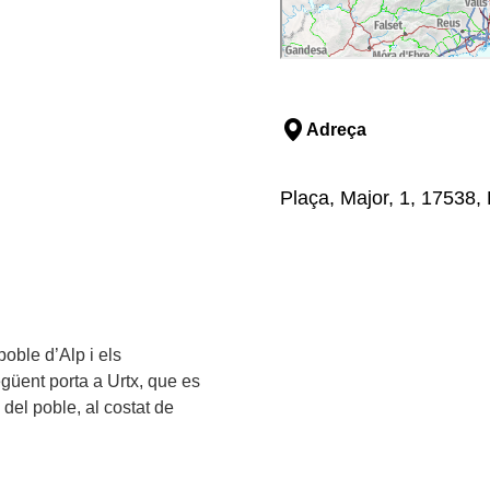
Adreça
Plaça, Major, 1, 17538,
poble d’Alp i els
egüent porta a Urtx, que es
 del poble, al costat de