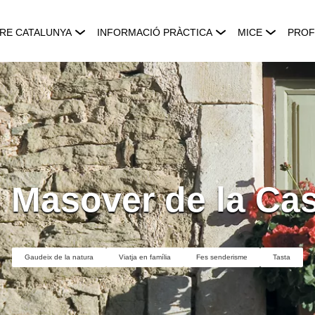
RE CATALUNYA
INFORMACIÓ PRÀCTICA
MICE
PROF
 Masover de la Ca
Gaudeix de la natura
Viatja en família
Fes senderisme
Tasta