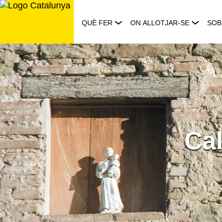
Saltar
al
QUÈ FER
ON ALLOTJAR-SE
SOB
contingut
Cal