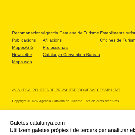
Recomanacions
Agència Catalana de Turisme
Establiments turíst
Publicacions
Afiliacions
Oficines de Turis
Mapes/GIS
Professionals
Newsletter
Catalunya Convention Bureau
Mapa web
AVÍS LEGAL
POLÍTICA DE PRIVACITAT
COOKIES
ACCESSIBILITAT
Copyright © 2026. Agència Catalana de Turisme. Tots els drets reservats.
Galetes catalunya.com
Utilitzem galetes pròpies i de tercers per analitzar e
ELS NOSTRES PARTNERS