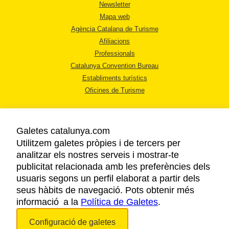
Newsletter
Mapa web
Agència Catalana de Turisme
Afiliacions
Professionals
Catalunya Convention Bureau
Establiments turístics
Oficines de Turisme
Galetes catalunya.com
Utilitzem galetes pròpies i de tercers per
analitzar els nostres serveis i mostrar-te
AVÍS LEGAL
publicitat relacionada amb les preferències dels
POLÍTICA DE PRIVACITAT
usuaris segons un perfil elaborat a partir dels
COOKIES
seus hàbits de navegació. Pots obtenir més
informació a la
Política de Galetes
ACCESSIBILITAT
.
Configuració de galetes