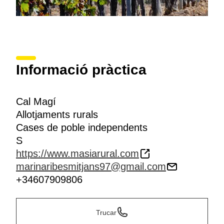
Informació pràctica
Cal Magí
Allotjaments rurals
Cases de poble independents
S
https://www.masiarural.com
marinaribesmitjans97@gmail.com
+34607909806
Trucar