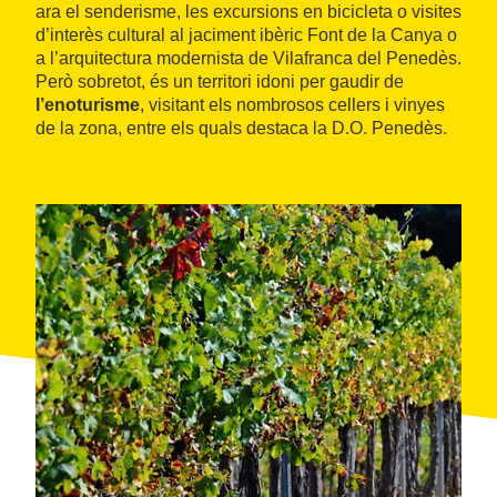
ara el senderisme, les excursions en bicicleta o visites
d’interès cultural al jaciment ibèric Font de la Canya o
a l’arquitectura modernista de Vilafranca del Penedès.
Però sobretot, és un territori idoni per gaudir de
l’enoturisme
, visitant els nombrosos cellers i vinyes
de la zona, entre els quals destaca la D.O. Penedès.