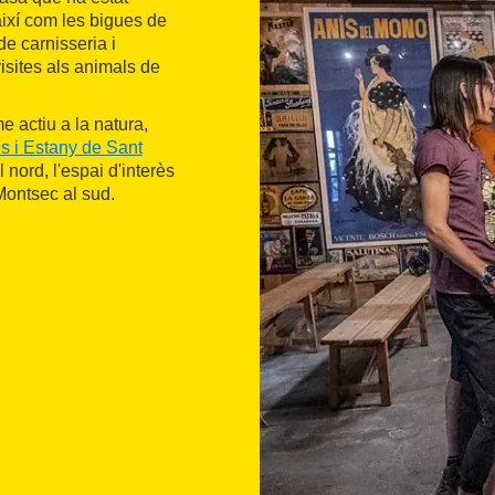
així com les bigues de
de carnisseria i
isites als animals de
me actiu a la natura,
s i Estany de Sant
 nord, l'espai d'interès
Montsec al sud.