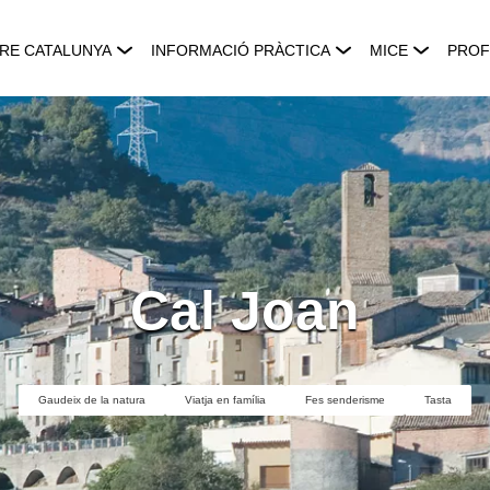
RE CATALUNYA
INFORMACIÓ PRÀCTICA
MICE
PROF
Cal Joan
Gaudeix de la natura
Viatja en família
Fes senderisme
Tasta