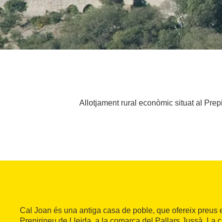
Allotjament rural econòmic situat al Prepi
Cal Joan és una antiga casa de poble, que ofereix preus 
Prepirineu de Lleida, a la comarca del Pallars Jussà. La 