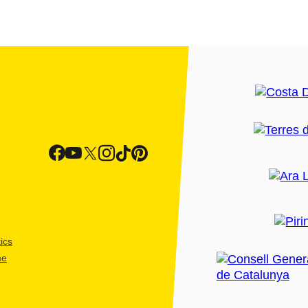
ics
me