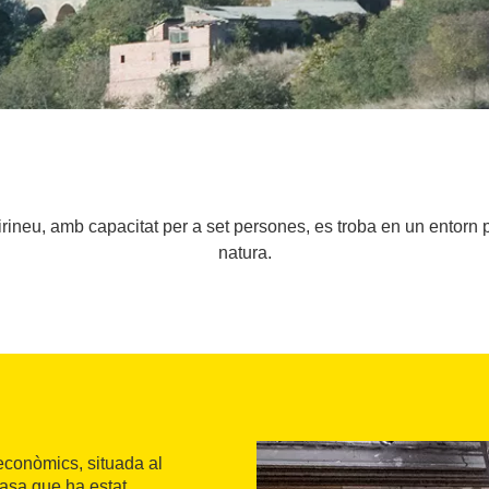
rineu, amb capacitat per a set persones, es troba en un entorn pr
natura.
econòmics, situada al
casa que ha estat