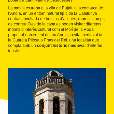
poble de Sant Martí de Sesgueioles.
La masia es troba a la vila de Pujalt, a la comarca de
l’Anoia, en un entorn natural típic de la Catalunya
central envoltada de boscos d’alzines, roures i camps
de conreu. Des de la casa es poden visitar diferents
indrets d’interès cultural com el Molí de la Roda,
proper al naixement del riu Anoia, la vila medieval de
la Guàrdia Pilosa o Prats del Rei, una localitat que
compta amb un
conjunt històric medieval
d’interès
turístic.