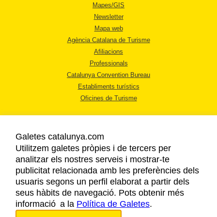
Mapes/GIS
Newsletter
Mapa web
Agència Catalana de Turisme
Afiliacions
Professionals
Catalunya Convention Bureau
Establiments turístics
Oficines de Turisme
Galetes catalunya.com
Utilitzem galetes pròpies i de tercers per
analitzar els nostres serveis i mostrar-te
AVÍS LEGAL
publicitat relacionada amb les preferències dels
POLÍTICA DE PRIVACITAT
usuaris segons un perfil elaborat a partir dels
COOKIES
seus hàbits de navegació. Pots obtenir més
informació a la
Política de Galetes
ACCESSIBILITAT
.