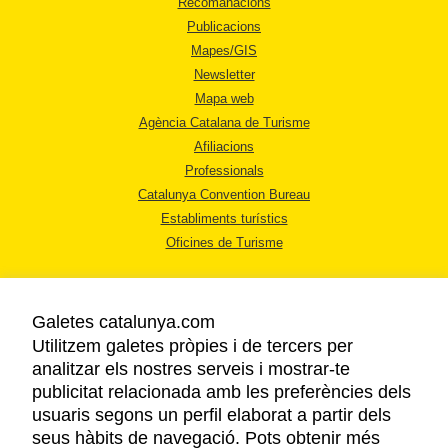
Recomanacions
Publicacions
Mapes/GIS
Newsletter
Mapa web
Agència Catalana de Turisme
Afiliacions
Professionals
Catalunya Convention Bureau
Establiments turístics
Oficines de Turisme
Galetes catalunya.com
Utilitzem galetes pròpies i de tercers per
analitzar els nostres serveis i mostrar-te
AVÍS LEGAL
publicitat relacionada amb les preferències dels
POLÍTICA DE PRIVACITAT
usuaris segons un perfil elaborat a partir dels
COOKIES
seus hàbits de navegació. Pots obtenir més