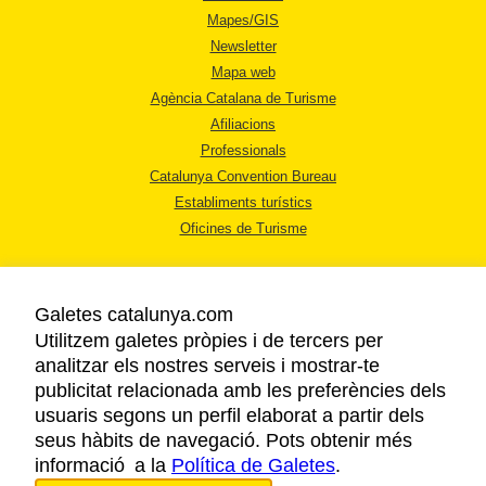
Mapes/GIS
Newsletter
Mapa web
Agència Catalana de Turisme
Afiliacions
Professionals
Catalunya Convention Bureau
Establiments turístics
Oficines de Turisme
Galetes catalunya.com
Utilitzem galetes pròpies i de tercers per
analitzar els nostres serveis i mostrar-te
AVÍS LEGAL
publicitat relacionada amb les preferències dels
POLÍTICA DE PRIVACITAT
usuaris segons un perfil elaborat a partir dels
COOKIES
seus hàbits de navegació. Pots obtenir més
informació a la
Política de Galetes
ACCESSIBILITAT
.