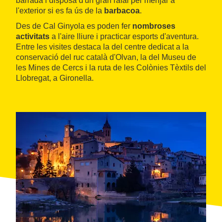
barrada i disposa d'un gran rafal per menjar a
l'exterior si es fa ús de la
barbacoa
.
Des de Cal Ginyola es poden fer
nombroses
activitats
a l'aire lliure i practicar esports d'aventura.
Entre les visites destaca la del centre dedicat a la
conservació del ruc català d'Olvan, la del Museu de
les Mines de Cercs i la ruta de les Colònies Tèxtils del
Llobregat, a Gironella.