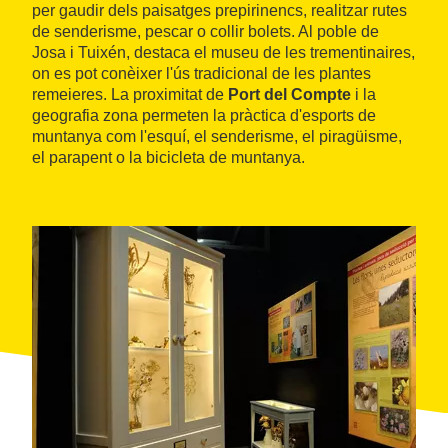
per gaudir dels paisatges prepirinencs, realitzar rutes
de senderisme, pescar o collir bolets. Al poble de
Josa i Tuixén, destaca el museu de les trementinaires,
on es pot conèixer l'ús tradicional de les plantes
remeieres. La proximitat de
Port del Compte
i la
geografia zona permeten la pràctica d'esports de
muntanya com l'esquí, el senderisme, el piragüisme,
el parapent o la bicicleta de muntanya.