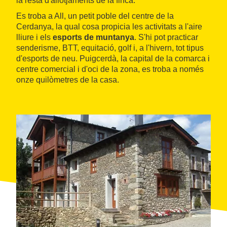
la resta d'allotjaments de la finca.
Es troba a All, un petit poble del centre de la
Cerdanya, la qual cosa propicia les activitats a l'aire
lliure i els
esports de muntanya
. S'hi pot practicar
senderisme, BTT, equitació, golf i, a l'hivern, tot tipus
d'esports de neu. Puigcerdà, la capital de la comarca i
centre comercial i d'oci de la zona, es troba a només
onze quilòmetres de la casa.