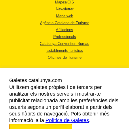
Mapes/GIS
Newsletter
Mapa web
Agència Catalana de Turisme
Afiliacions
Professionals
Catalunya Convention Bureau
Establiments turístics
Oficines de Turisme
Galetes catalunya.com
Utilitzem galetes pròpies i de tercers per
analitzar els nostres serveis i mostrar-te
AVÍS LEGAL
publicitat relacionada amb les preferències dels
POLÍTICA DE PRIVACITAT
usuaris segons un perfil elaborat a partir dels
COOKIES
seus hàbits de navegació. Pots obtenir més
informació a la
Política de Galetes
ACCESSIBILITAT
.