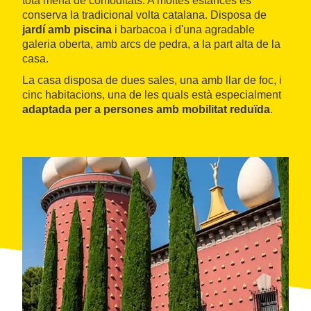
tota mena de comoditats. A moltes estances es
conserva la tradicional volta catalana. Disposa de
jardí amb piscina
i barbacoa i d'una agradable
galeria oberta, amb arcs de pedra, a la part alta de la
casa.
La casa disposa de dues sales, una amb llar de foc, i
cinc habitacions, una de les quals està especialment
adaptada per a persones amb mobilitat reduïda
.