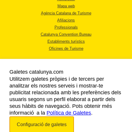
Mapa web
Agència Catalana de Turisme
Afiliacions
Professionals
Catalunya Convention Bureau
Establiments turístics
Oficines de Turisme
Galetes catalunya.com
Utilitzem galetes pròpies i de tercers per
analitzar els nostres serveis i mostrar-te
AVÍS LEGAL
publicitat relacionada amb les preferències dels
POLÍTICA DE PRIVACITAT
usuaris segons un perfil elaborat a partir dels
COOKIES
seus hàbits de navegació. Pots obtenir més
informació a la
Política de Galetes
ACCESSIBILITAT
.
Configuració de galetes
Copyright © 2026. Agència Catalana de Turisme. Tots els drets reservats.