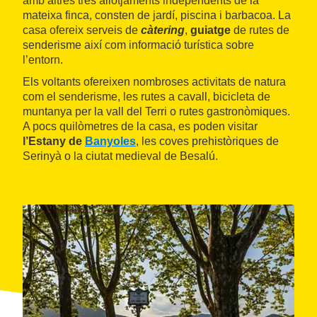
amb altres tres allotjaments independents de la
mateixa finca, consten de jardí, piscina i barbacoa. La
casa ofereix serveis de
càtering
,
guiatge
de rutes de
senderisme així com informació turística sobre
l’entorn.
Els voltants ofereixen nombroses activitats de natura
com el senderisme, les rutes a cavall, bicicleta de
muntanya per la vall del Terri o rutes gastronòmiques.
A pocs quilòmetres de la casa, es poden visitar
l’Estany de
Banyoles
, les coves prehistòriques de
Serinyà o la ciutat medieval de Besalú.