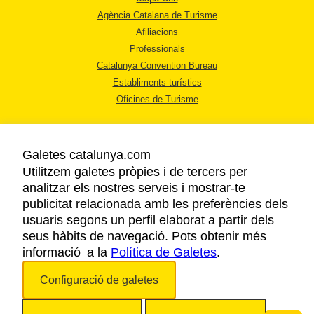
Agència Catalana de Turisme
Afiliacions
Professionals
Catalunya Convention Bureau
Establiments turístics
Oficines de Turisme
Galetes catalunya.com
Utilitzem galetes pròpies i de tercers per
analitzar els nostres serveis i mostrar-te
AVÍS LEGAL
publicitat relacionada amb les preferències dels
POLÍTICA DE PRIVACITAT
usuaris segons un perfil elaborat a partir dels
COOKIES
seus hàbits de navegació. Pots obtenir més
informació a la
Política de Galetes
ACCESSIBILITAT
.
Configuració de galetes
Copyright © 2026. Agència Catalana de Turisme. Tots els drets reservats.