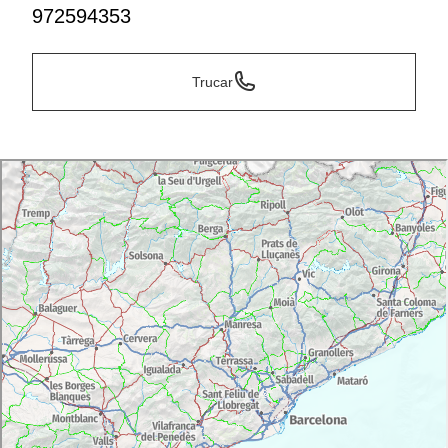
972594353
Trucar