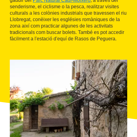
gaudir del
Parc Natural Cadí-Moixeró
, a través del
senderisme, el ciclisme o la pesca, realitzar visites
culturals a les colònies industrials que travessen el riu
Llobregat, conèixer les esglésies romàniques de la
zona així com practicar algunes de les activitats
tradicionals com buscar bolets. També es pot accedir
fàcilment a l'estació d'equí de Rasos de Peguera.