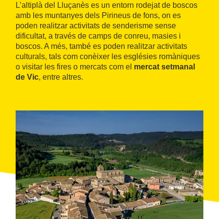
L’altiplà del Lluçanès es un entorn rodejat de boscos
amb les muntanyes dels Pirineus de fons, on es
poden realitzar activitats de senderisme sense
dificultat, a través de camps de conreu, masies i
boscos. A més, també es poden realitzar activitats
culturals, tals com conèixer les esglésies romàniques
o visitar les fires o mercats com el
mercat setmanal
de Vic
, entre altres.