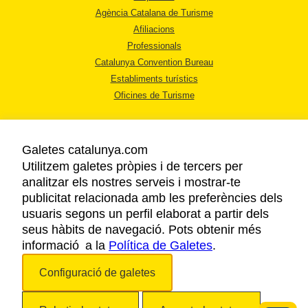
Agència Catalana de Turisme
Afiliacions
Professionals
Catalunya Convention Bureau
Establiments turístics
Oficines de Turisme
Galetes catalunya.com
Utilitzem galetes pròpies i de tercers per
analitzar els nostres serveis i mostrar-te
AVÍS LEGAL
publicitat relacionada amb les preferències dels
POLÍTICA DE PRIVACITAT
usuaris segons un perfil elaborat a partir dels
COOKIES
seus hàbits de navegació. Pots obtenir més
informació a la
Política de Galetes
ACCESSIBILITAT
.
Configuració de galetes
Copyright © 2026. Agència Catalana de Turisme. Tots els drets reservats.