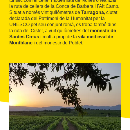
turístic com el celler modernista de Nulles o realitzar
la ruta de cellers de la Conca de Barberà i l'Alt Camp.
Situat a només vint quilòmetres de
Tarragona
, ciutat
declarada del Patrimoni de la Humanitat per la
UNESCO pel seu conjunt romà, es troba també dins
la ruta del Cister, a vuit quilòmetres del
monestir de
Santes Creus
i molt a prop de la
vila medieval de
Montblanc
i del monestir de Poblet.