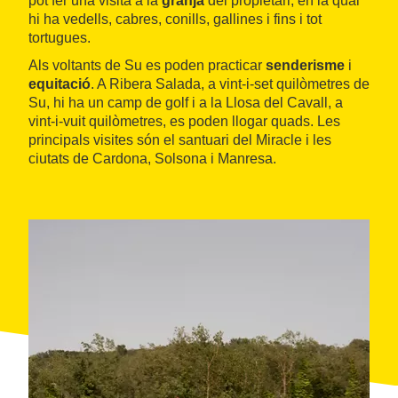
pot fer una visita a la
granja
del propietari, en la qual
hi ha vedells, cabres, conills, gallines i fins i tot
tortugues.
Als voltants de Su es poden practicar
senderisme
i
equitació
. A Ribera Salada, a vint-i-set quilòmetres de
Su, hi ha un camp de golf i a la Llosa del Cavall, a
vint-i-vuit quilòmetres, es poden llogar quads. Les
principals visites són el santuari del Miracle i les
ciutats de Cardona, Solsona i Manresa.