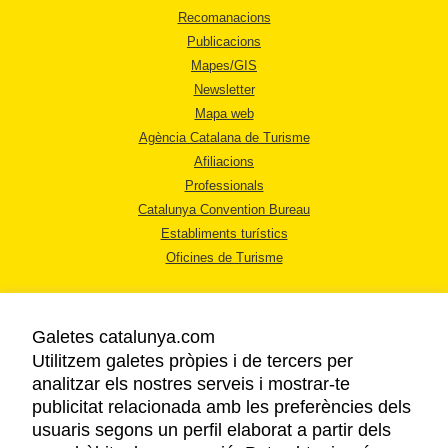
Recomanacions
Publicacions
Mapes/GIS
Newsletter
Mapa web
Agència Catalana de Turisme
Afiliacions
Professionals
Catalunya Convention Bureau
Establiments turístics
Oficines de Turisme
Galetes catalunya.com
Utilitzem galetes pròpies i de tercers per
analitzar els nostres serveis i mostrar-te
AVÍS LEGAL
publicitat relacionada amb les preferències dels
POLÍTICA DE PRIVACITAT
usuaris segons un perfil elaborat a partir dels