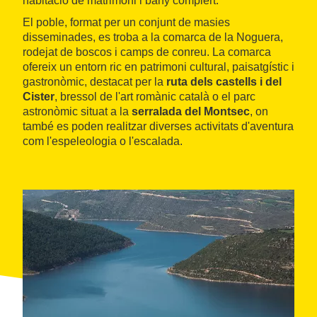
habitació de matrimoni i bany complert.
El poble, format per un conjunt de masies
disseminades, es troba a la comarca de la Noguera,
rodejat de boscos i camps de conreu. La comarca
ofereix un entorn ric en patrimoni cultural, paisatgístic i
gastronòmic, destacat per la
ruta dels castells i del
Cister
, bressol de l'art romànic català o el parc
astronòmic situat a la
serralada del Montsec
, on
també es poden realitzar diverses activitats d'aventura
com l'espeleologia o l'escalada.