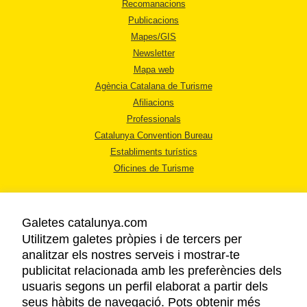
Recomanacions
Publicacions
Mapes/GIS
Newsletter
Mapa web
Agència Catalana de Turisme
Afiliacions
Professionals
Catalunya Convention Bureau
Establiments turístics
Oficines de Turisme
Galetes catalunya.com
Utilitzem galetes pròpies i de tercers per
analitzar els nostres serveis i mostrar-te
AVÍS LEGAL
publicitat relacionada amb les preferències dels
POLÍTICA DE PRIVACITAT
usuaris segons un perfil elaborat a partir dels
COOKIES
seus hàbits de navegació. Pots obtenir més