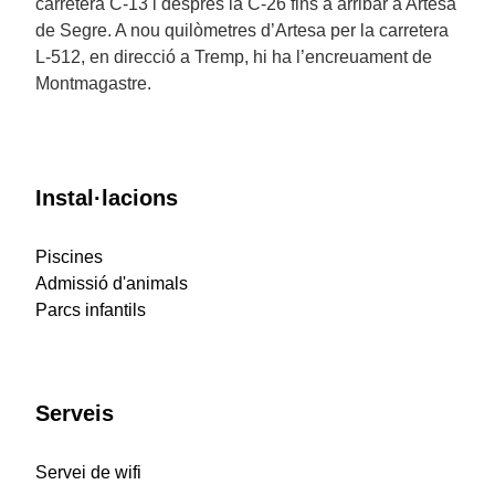
carretera C-13 i després la C-26 fins a arribar a Artesa
de Segre. A nou quilòmetres d’Artesa per la carretera
L-512, en direcció a Tremp, hi ha l’encreuament de
Montmagastre.
Instal·lacions
Piscines
Admissió d'animals
Parcs infantils
Serveis
Servei de wifi