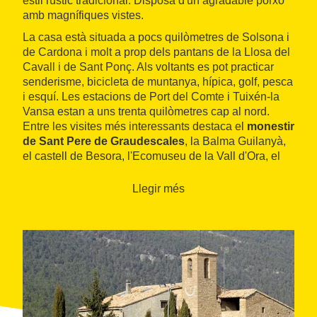
estil rústic tradicional. Disposa d'un agradable porxo
amb magnífiques vistes.
La casa està situada a pocs quilòmetres de Solsona i
de Cardona i molt a prop dels pantans de la Llosa del
Cavall i de Sant Ponç. Als voltants es pot practicar
senderisme, bicicleta de muntanya, hípica, golf, pesca
i esquí. Les estacions de Port del Comte i Tuixén-la
Vansa estan a uns trenta quilòmetres cap al nord.
Entre les visites més interessants destaca el
monestir
de Sant Pere de Graudescales
, la Balma Guilanyà,
el castell de Besora, l'Ecomuseu de la Vall d'Ora, el
castell i la Muntanya de la Sal de Cardona, el Museu
Diocesà i Comarcal de Solsona, la cripta romànica i el
Llegir més
cementiri modernista d'Olius, el santuari del Miracle i
el Zoo del Pirineu de Canalda.