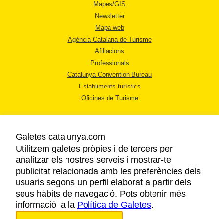
Mapes/GIS
Newsletter
Mapa web
Agència Catalana de Turisme
Afiliacions
Professionals
Catalunya Convention Bureau
Establiments turístics
Oficines de Turisme
Galetes catalunya.com
Utilitzem galetes pròpies i de tercers per
analitzar els nostres serveis i mostrar-te
AVÍS LEGAL
publicitat relacionada amb les preferències dels
POLÍTICA DE PRIVACITAT
usuaris segons un perfil elaborat a partir dels
COOKIES
seus hàbits de navegació. Pots obtenir més
informació a la
Política de Galetes
ACCESSIBILITAT
.