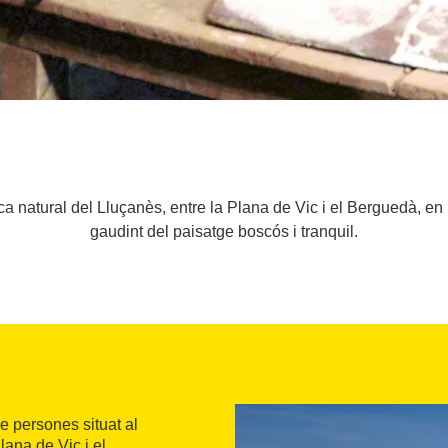
ca natural del Lluçanès, entre la Plana de Vic i el Berguedà, en
gaudint del paisatge boscós i tranquil.
e persones situat al
lana de Vic i el