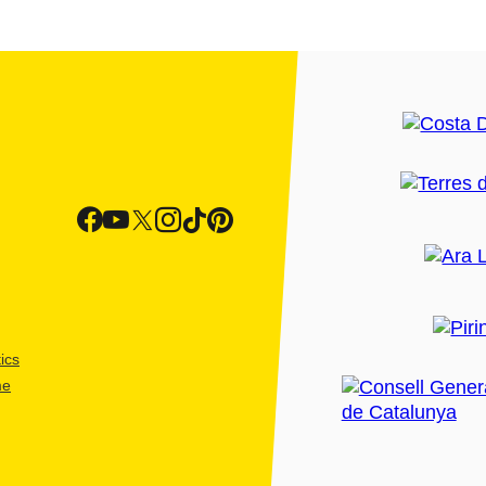
ics
me