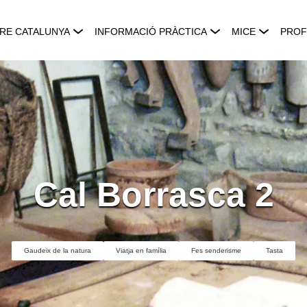
RE CATALUNYA
INFORMACIÓ PRÀCTICA
MICE
PROF
Cal Borrasca 2
Gaudeix de la natura
Viatja en família
Fes senderisme
Tasta