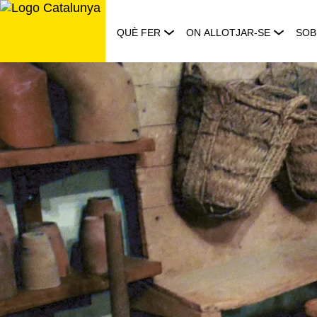
Saltar
al
QUÈ FER
ON ALLOTJAR-SE
SOB
contingut