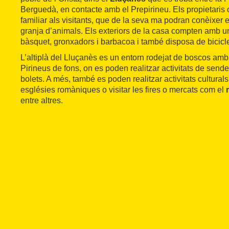
Berguedà, en contacte amb el Prepirineu. Els propietaris 
familiar als visitants, que de la seva ma podran conèixer el t
granja d’animals. Els exteriors de la casa compten amb u
bàsquet, gronxadors i barbacoa i també disposa de biciclete
L’altiplà del Lluçanès es un entorn rodejat de boscos am
Pirineus de fons, on es poden realitzar activitats de send
bolets. A més, també es poden realitzar activitats culturals
esglésies romàniques o visitar les fires o mercats com el
entre altres.