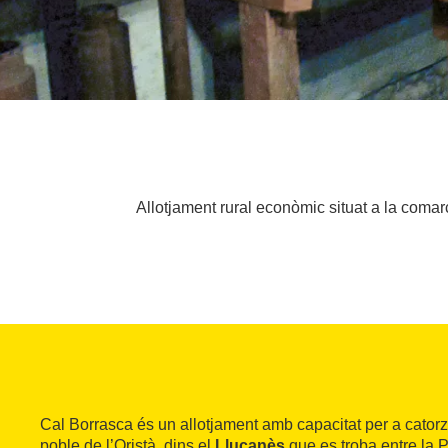
Allotjament rural econòmic situat a la comar
Cal Borrasca és un allotjament amb capacitat per a catorz
poble de l’Oristà, dins el
Lluçanès
que es troba entre la P