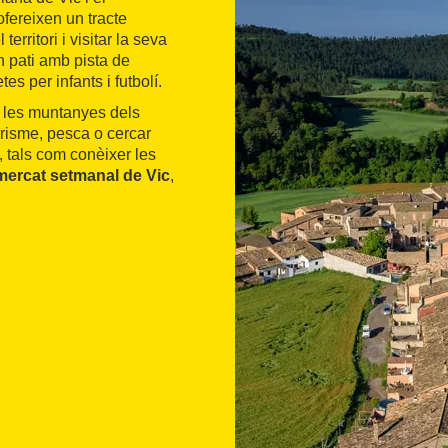
ofereixen un tracte
erritori i visitar la seva
n pati amb pista de
s per infants i futbolí.
b les muntanyes dels
erisme, pesca o cercar
, tals com conèixer les
mercat setmanal de Vic
,