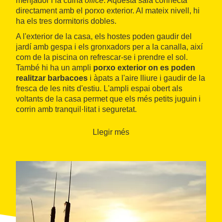
menjador i la cuina
office
. Aquesta sala connecta
directament amb el porxo exterior. Al mateix nivell, hi
ha els tres dormitoris dobles.
A l'exterior de la casa, els hostes poden gaudir del
jardí amb gespa i els gronxadors per a la canalla, així
com de la piscina on refrescar-se i prendre el sol.
També hi ha un ampli
porxo exterior on es poden
realitzar barbacoes
i àpats a l'aire lliure i gaudir de la
fresca de les nits d'estiu. L'ampli espai obert als
voltants de la casa permet que els més petits juguin i
corrin amb tranquil·litat i seguretat.
Llegir més