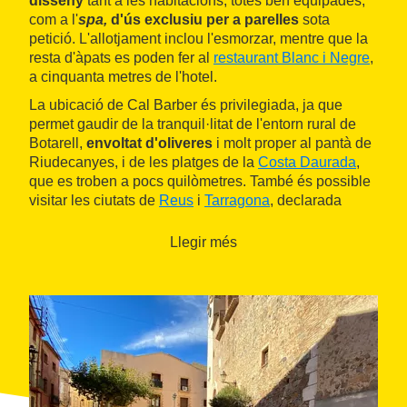
disseny
tant a les habitacions, totes ben equipades,
com a l'
spa,
d'ús exclusiu per a parelles
sota
petició. L'allotjament inclou l'esmorzar, mentre que la
resta d'àpats es poden fer al
restaurant Blanc i Negre
,
a cinquanta metres de l'hotel.
La ubicació de Cal Barber és privilegiada, ja que
permet gaudir de la tranquil·litat de l'entorn rural de
Botarell,
envoltat d'oliveres
i molt proper al pantà de
Riudecanyes, i de les platges de la
Costa Daurada
,
que es troben a pocs quilòmetres. També és possible
visitar les ciutats de
Reus
i
Tarragona
, declarada
Patrimoni de la Humanitat per la Unesco pel seu
conjunt romà, així com passar una jornada
Llegir més
entretinguda al parc d'atraccions de
PortAventura
.