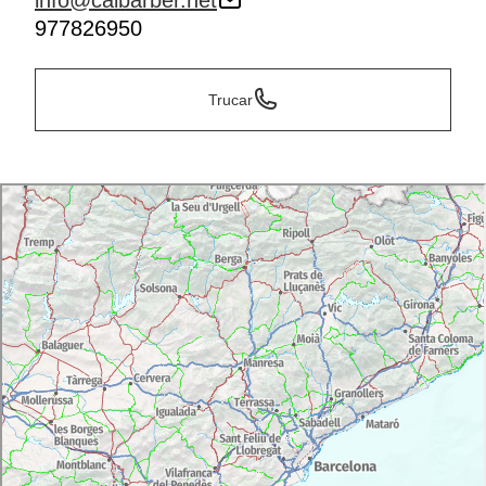
info@calbarber.net
977826950
Trucar