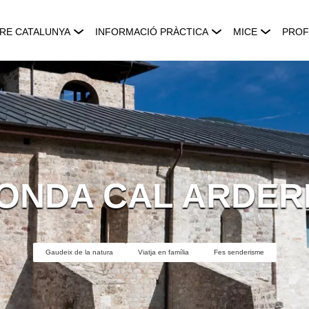
RE CATALUNYA
INFORMACIÓ PRÀCTICA
MICE
PROF
ONDA CAL ARDER
Gaudeix de la natura
Viatja en família
Fes senderisme