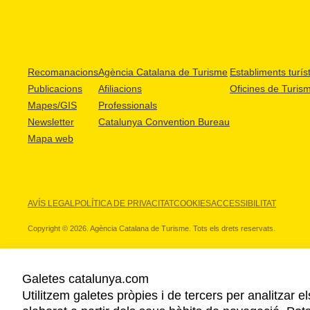
Recomanacions
Agència Catalana de Turisme
Establiments turíst
Publicacions
Afiliacions
Oficines de Turis
Mapes/GIS
Professionals
Newsletter
Catalunya Convention Bureau
Mapa web
AVÍS LEGAL
POLÍTICA DE PRIVACITAT
COOKIES
ACCESSIBILITAT
Copyright © 2026. Agència Catalana de Turisme. Tots els drets reservats.
Galetes catalunya.com
Utilitzem galetes pròpies i de tercers per analitzar e
ELS NOSTRES PARTNERS