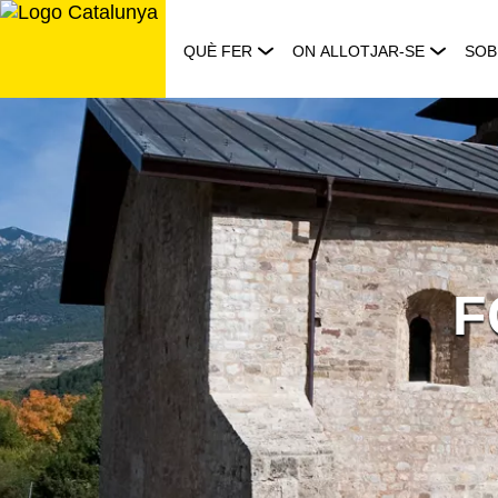
Saltar
al
QUÈ FER
ON ALLOTJAR-SE
SOB
contingut
F