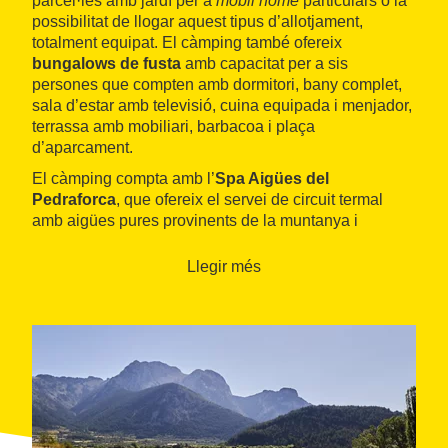
parcel·les amb jardí per a
mobil home
particulars o la
possibilitat de llogar aquest tipus d’allotjament,
totalment equipat. El càmping també ofereix
bungalows de fusta
amb capacitat per a sis
persones que compten amb dormitori, bany complet,
sala d’estar amb televisió, cuina equipada i menjador,
terrassa amb mobiliari, barbacoa i plaça
d’aparcament.
El càmping compta amb l’
Spa Aigües del
Pedraforca
, que ofereix el servei de circuit termal
amb aigües pures provinents de la muntanya i
diversos tractaments corporals. Existeix la possibilitat
de reservar una sessió de spa nocturna.
Llegir més