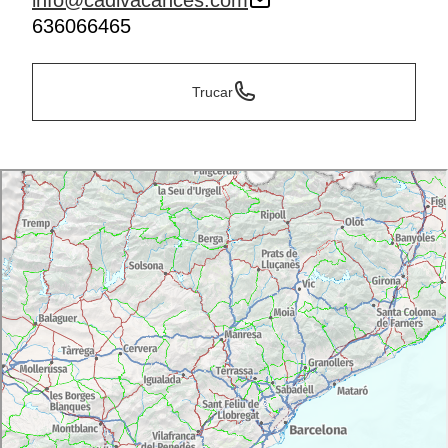
info@cadivacances.com
636066465
Trucar