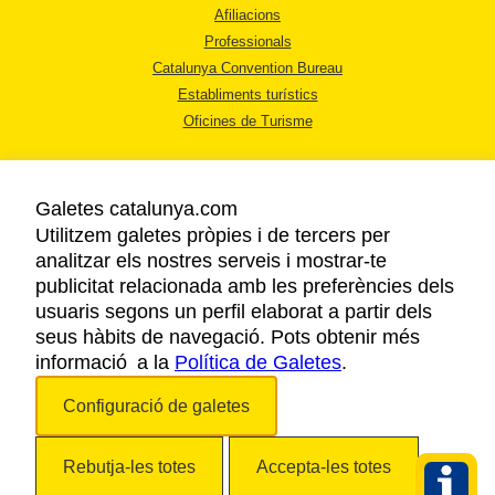
Afiliacions
Professionals
Catalunya Convention Bureau
Establiments turístics
Oficines de Turisme
Galetes catalunya.com
Utilitzem galetes pròpies i de tercers per
analitzar els nostres serveis i mostrar-te
AVÍS LEGAL
publicitat relacionada amb les preferències dels
POLÍTICA DE PRIVACITAT
usuaris segons un perfil elaborat a partir dels
COOKIES
seus hàbits de navegació. Pots obtenir més
informació a la
Política de Galetes
ACCESSIBILITAT
.
Configuració de galetes
Copyright © 2026. Agència Catalana de Turisme. Tots els drets reservats.
Rebutja-les totes
Accepta-les totes