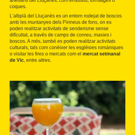
artesans del Lluçanès, com embotits, formatges o
coques.
L'altiplà del Lluçanès es un entorn rodejat de boscos
amb les muntanyes dels Pirineus de fons, on es
poden realitzar activitats de senderisme sense
dificultat, a través de camps de conreu, masies i
boscos. A més, també es poden realitzar activitats
culturals, tals com conèixer les esglésies romàniques
o visitar les fires o mercats com el
mercat setmanal
de Vic
, entre altres.