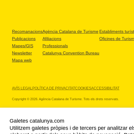
Recomanacions
Agència Catalana de Turisme
Establiments turíst
Publicacions
Afiliacions
Oficines de Turis
Mapes/GIS
Professionals
Newsletter
Catalunya Convention Bureau
Mapa web
AVÍS LEGAL
POLÍTICA DE PRIVACITAT
COOKIES
ACCESSIBILITAT
Copyright © 2026. Agència Catalana de Turisme. Tots els drets reservats.
Galetes catalunya.com
Utilitzem galetes pròpies i de tercers per analitzar e
ELS NOSTRES PARTNERS