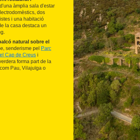
d'una àmplia sala d'estar
electrodomèstics, dos
stes i una habitació
 de la casa destaca un
ng.
balcó natural sobre el
sme, senderisme pel
Parc
del Cap de Creus
i
verdera forma part de la
 com Pau, Vilajuïga o