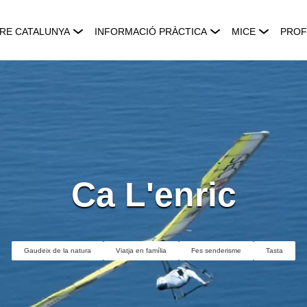
RE CATALUNYA
INFORMACIÓ PRÀCTICA
MICE
PROF
Ca L'enric
Gaudeix de la natura
Viatja en família
Fes senderisme
Tasta