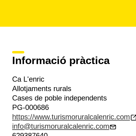
Informació pràctica
Ca L'enric
Allotjaments rurals
Cases de poble independents
PG-000686
https://www.turismoruralcalenric.com
info@turismoruralcalenric.com
629387640