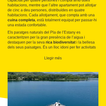
capacitat per quatre persones i compta amb dues
habitacions, mentre que l’altre apartament pot allotjar
de cinc a deu persones, distribuïdes en quatre
habitacions. Cada allotjament, que compta amb una
cuina completa
, està totalment equipat per passar-hi
una estada confortable.
Els paratges naturals del Pla de l’Estany es
caracteritzen per la gran presència de l’aigua i
destaquen per la seva
rica biodiversitat
i la bellesa
dels seus paisatges. És un lloc idoni per fer activitats
de
lleure a la natura
. La casa està situada en un
indret amb molt bona comunicació amb punts
Llegir més
d’interès turístic i cultural com ara
Banyoles
, Girona o,
Figueres.