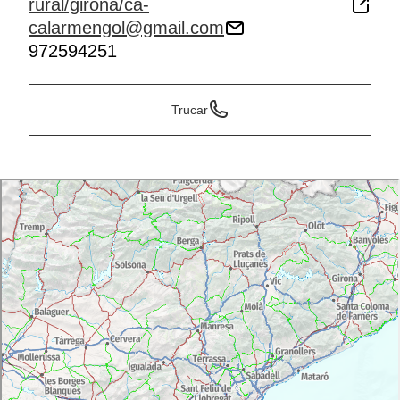
rural/girona/ca-
calarmengol@gmail.com
972594251
Trucar