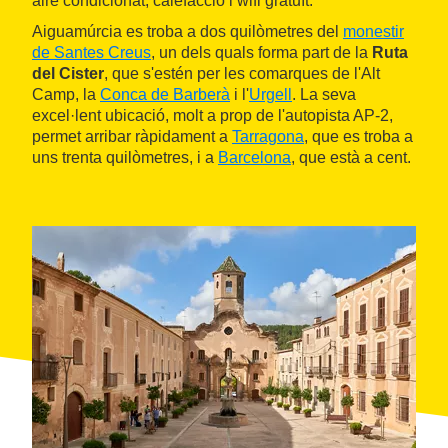
aire condicionat, calefacció i wifi gratuït.
Aiguamúrcia es troba a dos quilòmetres del
monestir
de Santes Creus
, un dels quals forma part de la
Ruta
del Cister
, que s'estén per les comarques de l'Alt
Camp, la
Conca de Barberà
i l'
Urgell
. La seva
excel·lent ubicació, molt a prop de l'autopista AP-2,
permet arribar ràpidament a
Tarragona
, que es troba a
uns trenta quilòmetres, i a
Barcelona
, que està a cent.