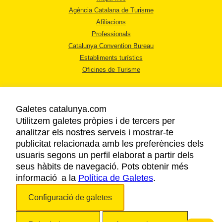
Agència Catalana de Turisme
Afiliacions
Professionals
Catalunya Convention Bureau
Establiments turístics
Oficines de Turisme
Galetes catalunya.com
Utilitzem galetes pròpies i de tercers per
analitzar els nostres serveis i mostrar-te
AVÍS LEGAL
publicitat relacionada amb les preferències dels
POLÍTICA DE PRIVACITAT
usuaris segons un perfil elaborat a partir dels
COOKIES
seus hàbits de navegació. Pots obtenir més
informació a la
Política de Galetes
ACCESSIBILITAT
.
Configuració de galetes
Copyright © 2026. Agència Catalana de Turisme. Tots els drets reservats.