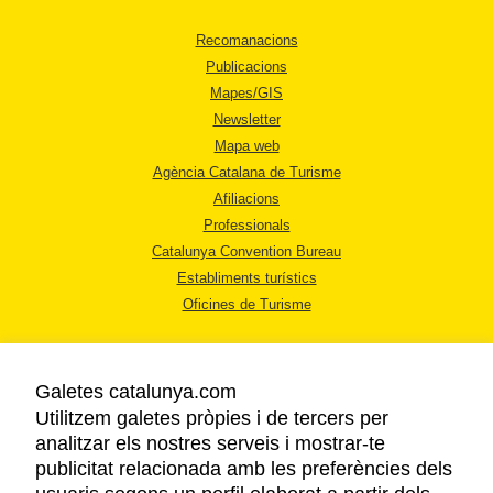
Recomanacions
Publicacions
Mapes/GIS
Newsletter
Mapa web
Agència Catalana de Turisme
Afiliacions
Professionals
Catalunya Convention Bureau
Establiments turístics
Oficines de Turisme
Galetes catalunya.com
Utilitzem galetes pròpies i de tercers per
analitzar els nostres serveis i mostrar-te
AVÍS LEGAL
publicitat relacionada amb les preferències dels
POLÍTICA DE PRIVACITAT