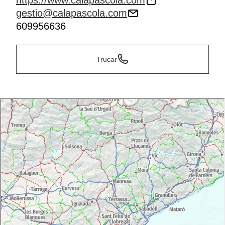
https://www.calapascola.com
gestio@calapascola.com
609956636
Trucar